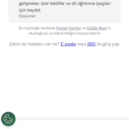
gelişmeler, özel teklifler ve dil öğrenme ipuçları
için kaydol.
Opsiyonel
Bu topluluğa katılarak
Hizmet Şartları
ve
Gizlilik İlkesi
'nı
okuduğumu ve kabul ettiğimi beyan ederim
Zaten bir hesabın var mı?
E-posta
veya
SSO
ile giriş yap.
Oturum aç
Hayır teşekkürler